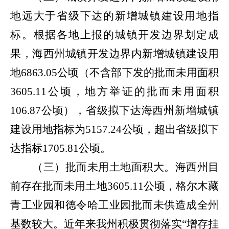
地远大于省级下达的新增城镇建设用地指
标。
根据各地上报的城镇开发边界划定成
果，海西州城镇开发边界内新增城镇建设用
地
6863.05
公顷（不含部下发的批而未用面积
3605.11
公顷，地方举证的批而未用面积
106.87
公顷），省级拟下达海西州新增城镇
建设用地指标为
5157.24
公顷，超出省级拟下
达指标
1705.81
公顷。
（三）批而未用土地面积大。
海西州目
前存在批而未用土地
3605.11
公顷，格尔木藏
青工业园和德令哈工业园批而未供造成全州
基数较大。
近年来我州积极贯彻落实“增存挂